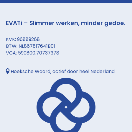
EVATi – Slimmer werken, minder gedoe.
KVK: 96889268
BTW: NL867817641B01
VCA: 590800.70737378
Hoeksche Waard, actief door heel Nederland